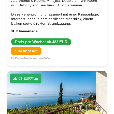
Apartments & Rooms Mihajica- Double or Twin Room
with Balcony and Sea View , 1 Schlafzimmer
Diese Ferienwohnung fasziniert mit einer Klimaanlage,
Internetzugang, einem herrlichen Meerblick, einem
Balkon sowie direkten Strandzugang.
❄ Klimaanlage
Preis pro Woche: ab 483 EUR
Zum Angebot
Ein Partner-Angebot von HomeToGo
ab 53 EUR/Tag